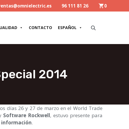
ventas@omnielectric.es
96 111 81 26
0
UALIDAD
CONTACTO
ESPAÑOL
pecial 2014
os días 26 y 27 de marzo en el World Trade
y
Software Rockwell
, estuvo presente para
e información
.