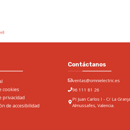
ell
Contáctanos
ventas@omnielectric.es
al
de cookies
96 111 81 26
e privacidad
PI Juan Carlos I - C/ La Granj
ón de accesibilidad
Almussafes, Valencia.