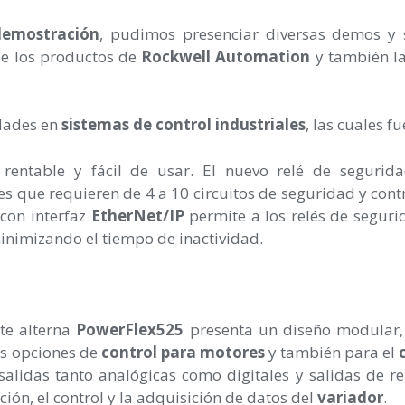
demostración
, pudimos presenciar diversas demos y 
de los productos de
Rockwell Automation
y también la
dades en
sistemas de control industriales
, las cuales f
, rentable y fácil de usar. El nuevo relé de seguri
es que requieren de 4 a 10 circuitos de seguridad y cont
con interfaz
EtherNet/IP
permite a los relés de segur
inimizando el tiempo de inactividad.
nte alterna
PowerFlex525
presenta un diseño modular, 
as opciones de
control para motores
y también para el
alidas tanto analógicas como digitales y salidas de r
ación, el control y la adquisición de datos del
variador
.