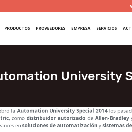
PRODUCTOS
PROVEEDORES
EMPRESA
SERVICIOS
ACT
utomation University S
ebró la
Automation University Special 2014
los pasad
tric
, como
distribuidor autorizado
de
Allen-Bradley
avances en
soluciones de automatización
y
sistemas d