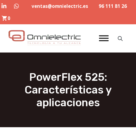
Saltar
ventas@omnielectric.es
96 111 81 26
al
0
contenido
PowerFlex 525:
Características y
aplicaciones