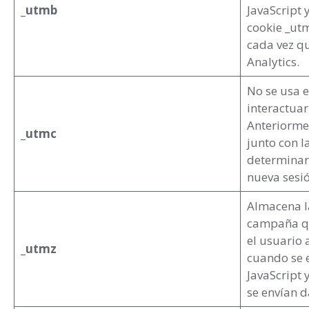
_utmb
JavaScript 
cookie _utm
cada vez qu
Analytics.
No se usa e
interactuar
Anteriorme
_utmc
junto con l
determinar 
nueva sesió
Almacena la
campaña qu
el usuario a
_utmz
cuando se e
JavaScript 
se envían d