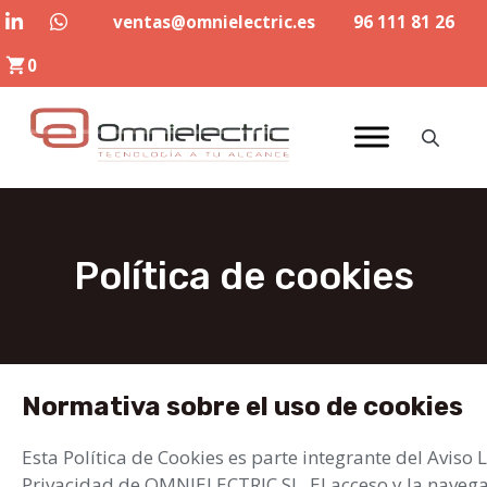
Saltar
ventas@omnielectric.es
96 111 81 26
al
0
contenido
Política de cookies
Normativa sobre el uso de cookies
Esta Política de Cookies es parte integrante del Aviso L
Privacidad de OMNIELECTRIC SL. El acceso y la navegaci