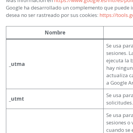
Más información en
https://www.google.es/intl/es/pol
Google ha desarrollado un complemento que puede in
desea no ser rastreado por sus cookies:
https://tools
Nombre
Se usa para
sesiones. L
ejecuta la 
_utma
hay ninguna
actualiza c
a Google An
Se usa para
_utmt
solicitudes.
Se usa par
sesiones o v
cuando se e