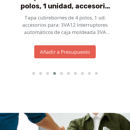
polos, 1 unidad, accesorio
para: 3VA1 250
Tapa cubrebornes de 4 polos, 1 ud.
accesorios para: 3VA12 Interruptores
automáticos de caja moldeada 3VA
SENTRON: un sistema. Para cualquier
aplicación.
Añadir a Presupuesto