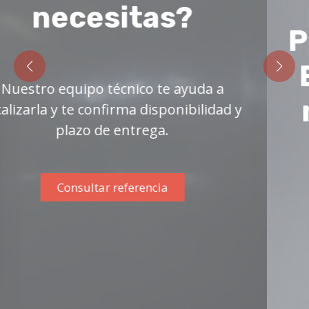
Automation,
Phoenix Contact y
Eurotherm en un
mismo catálogo.
Ver catálogo