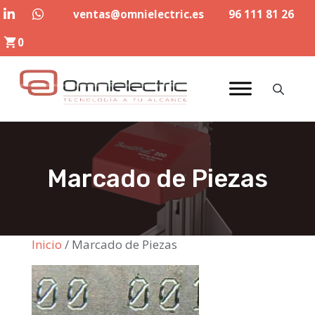
Saltar
ventas@omnielectric.es
96 111 81 26
al
0
contenido
Marcado de Piezas
Inicio
/ Marcado de Piezas