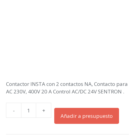
Contactor INSTA con 2 contactos NA, Contacto para
AC 230V, 400V 20 A Control AC/DC 24V SENTRON .
-
+
Contactor
Añadir a presupuesto
de
instalación