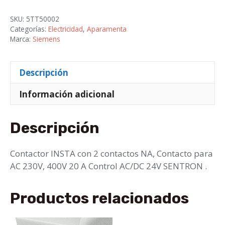
con
2
SKU:
5TT50002
NA,
Categorías:
Electricidad
,
Aparamenta
contacto
Marca:
Siemens
para
230
Descripción
V
AC,
Información adicional
400
V
Descripción
20
A,
control
Contactor INSTA con 2 contactos NA, Contacto para
AC/DC
AC 230V, 400V 20 A Control AC/DC 24V SENTRON .
cantidad
Productos relacionados