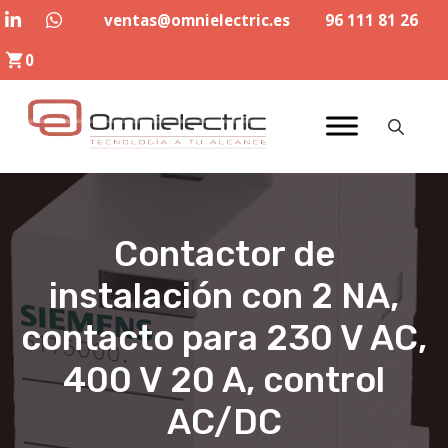
Saltar
ventas@omnielectric.es
96 111 81 26
al
0
contenido
Contactor de
instalación con 2 NA,
contacto para 230 V AC,
400 V 20 A, control
AC/DC