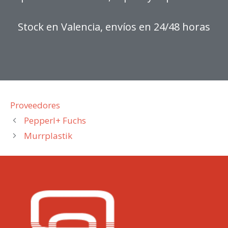
Stock en Valencia, envíos en 24/48 horas
Categorías
Proveedores
Pepperl+ Fuchs
Murrplastik