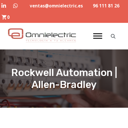
Saltar
ventas@omnielectric.es
96 111 81 26
al
0
contenido
Rockwell Automation |
Allen-Bradley