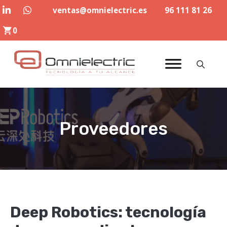
Saltar
ventas@omnielectric.es
96 111 81 26
al
0
contenido
Proveedores
Deep Robotics: tecnología