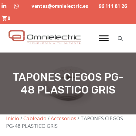
Saltar
ventas@omnielectric.es
96 111 81 26
al
0
contenido
TAPONES CIEGOS PG-
48 PLASTICO GRIS
Inicio
/
Cableado
/
Accesorios
/ TAPONES CIEGOS
PG-48 PLASTICO GRIS