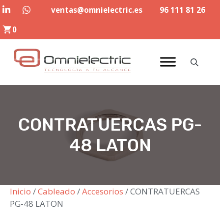
Saltar
ventas@omnielectric.es
96 111 81 26
al
0
contenido
CONTRATUERCAS PG-
48 LATON
Inicio
/
Cableado
/
Accesorios
/ CONTRATUERCAS
PG-48 LATON