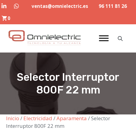
Saltar
ventas@omnielectric.es
96 111 81 26
al
0
contenido
Selector Interruptor
800F 22 mm
Inicio
/
Electricidad
/
Aparamenta
/ Selector
Interruptor 800F 22 mm