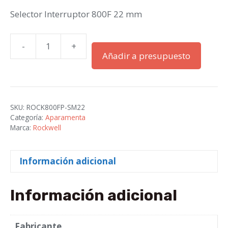
Selector Interruptor 800F 22 mm
-
+
Selector
Añadir a presupuesto
Interruptor
800F
22
mm
SKU:
ROCK800FP-SM22
cantidad
Categoría:
Aparamenta
Marca:
Rockwell
Información adicional
Información adicional
Fabricante