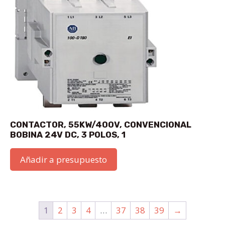
CONTACTOR, 55KW/400V, CONVENCIONAL
BOBINA 24V DC, 3 POLOS, 1
Añadir a presupuesto
1
2
3
4
…
37
38
39
→