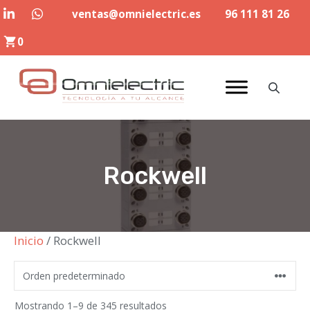
Saltar
ventas@omnielectric.es
96 111 81 26
al
0
contenido
Rockwell
Inicio
/ Rockwell
Mostrando 1–9 de 345 resultados