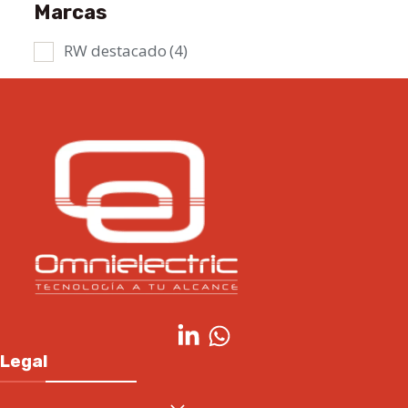
Marcas
RW destacado
(4)
Legal