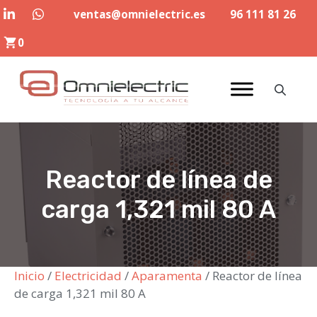
Saltar
ventas@omnielectric.es
96 111 81 26
al
0
contenido
Reactor de línea de
carga 1,321 mil 80 A
Inicio
/
Electricidad
/
Aparamenta
/ Reactor de línea
de carga 1,321 mil 80 A