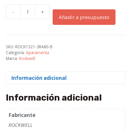
-
+
Reactor
Añadir a presupuesto
de
línea
de
carga
SKU:
ROCK1321-3RA80-B
1,321
Categoría:
Aparamenta
mil
Marca:
Rockwell
80
A
Información adicional
cantidad
Información adicional
Fabricante
ROCKWELL