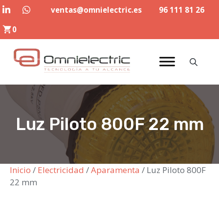
Saltar
ventas@omnielectric.es
96 111 81 26
al
0
contenido
Luz Piloto 800F 22 mm
Inicio
/
Electricidad
/
Aparamenta
/ Luz Piloto 800F
22 mm