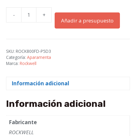
-
+
Luz
Añadir a presupuesto
Piloto
800F
22
mm
SKU:
ROCK800FD-P5D3
cantidad
Categoría:
Aparamenta
Marca:
Rockwell
Información adicional
Información adicional
Fabricante
ROCKWELL