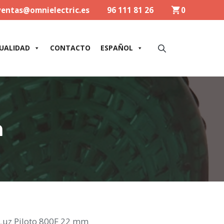
ventas@omnielectric.es
96 111 81 26
0
UALIDAD
CONTACTO
ESPAÑOL
m
Luz Piloto 800F 22 mm