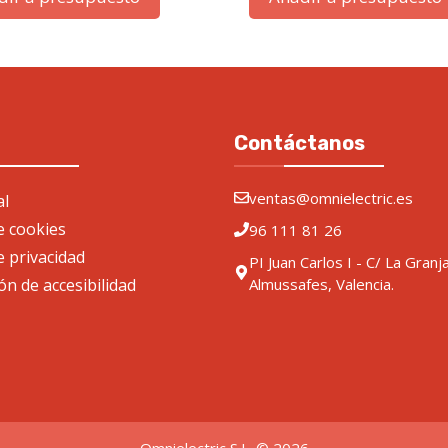
Contáctanos
ventas@omnielectric.es
al
de cookies
96 111 81 26
e privacidad
PI Juan Carlos I - C/ La Granj
ón de accesibilidad
Almussafes, Valencia.
Omnielectric S.L. © 2026