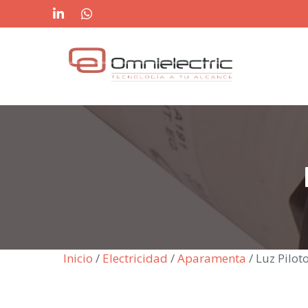
Saltar
al
contenido
Inicio
/
Electricidad
/
Aparamenta
/ Luz Pilo