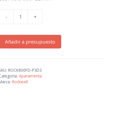
-
+
Luz
Piloto
800F
Añadir a presupuesto
22
mm
cantidad
SKU:
ROCK800FD-P3D3
Categoría:
Aparamenta
Marca:
Rockwell