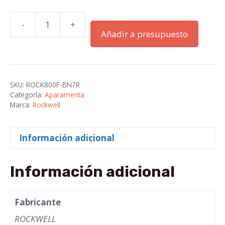
-
+
LED
Añadir a presupuesto
800F
22
mm
cantidad
SKU:
ROCK800F-BN7R
Categoría:
Aparamenta
Marca:
Rockwell
Información adicional
Información adicional
Fabricante
ROCKWELL