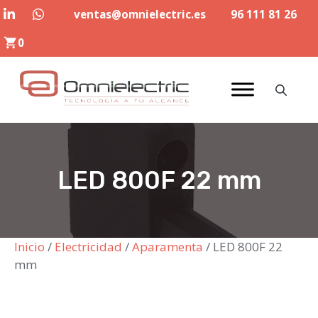
Saltar
ventas@omnielectric.es
96 111 81 26
al
0
contenido
LED 800F 22 mm
Inicio
/
Electricidad
/
Aparamenta
/ LED 800F 22
mm