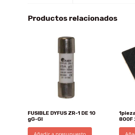
Productos relacionados
FUSIBLE DYFUS ZR-1 DE 10
1piez
gG-GI
800F
Añadir a presupuesto
Aña