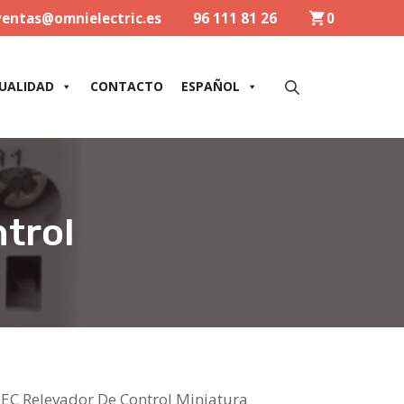
ventas@omnielectric.es
96 111 81 26
0
UALIDAD
CONTACTO
ESPAÑOL
ntrol
IEC Relevador De Control Miniatura