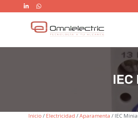
Saltar
al
contenido
IEC 
Inicio
/
Electricidad
/
Aparamenta
/ IEC Minia