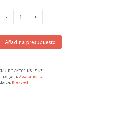
-
+
IEC
Miniatura
relÃ©
Añadir a presupuesto
de
control
cantidad
SKU:
ROCK700-K31Z-KF
Categoría:
Aparamenta
Marca:
Rockwell