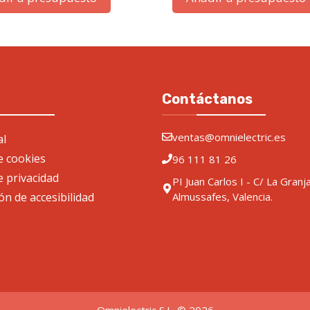
Contáctanos
ventas@omnielectric.es
al
de cookies
96 111 81 26
e privacidad
PI Juan Carlos I - C/ La Granj
ón de accesibilidad
Almussafes, Valencia.
Omnielectric S.L. © 2026