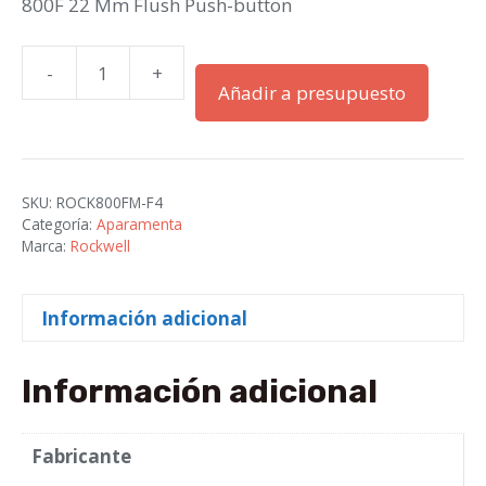
800F 22 Mm Flush Push-button
-
+
800F
Añadir a presupuesto
22
Mm
Flush
Push-
SKU:
ROCK800FM-F4
button
Categoría:
Aparamenta
cantidad
Marca:
Rockwell
Información adicional
Información adicional
Fabricante