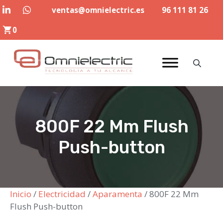
Saltar
ventas@omnielectric.es
96 111 81 26
al
0
contenido
800F 22 Mm Flush
Push-button
Inicio
/
Electricidad
/
Aparamenta
/ 800F 22 Mm
Flush Push-button