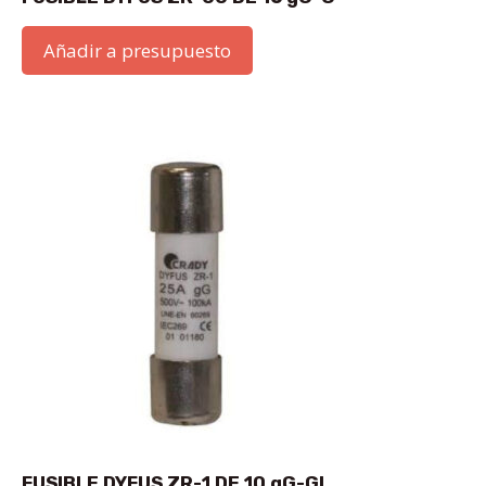
Añadir a presupuesto
FUSIBLE DYFUS ZR-1 DE 10 gG-GI