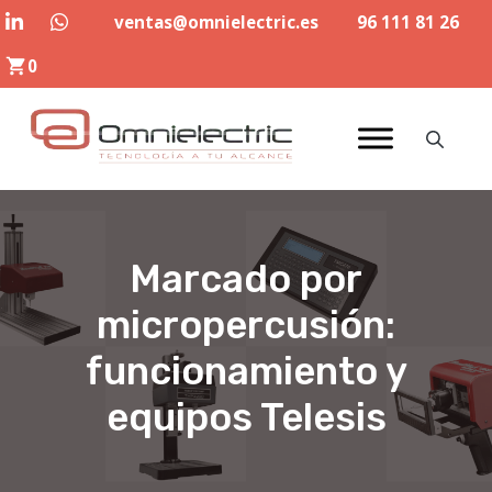
Saltar
ventas@omnielectric.es
96 111 81 26
al
0
contenido
Marcado por
micropercusión:
funcionamiento y
equipos Telesis