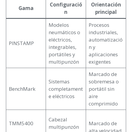
Configuració
Orientación
Gama
n
principal
Modelos
Procesos
neumáticos o
industriales,
eléctricos,
automatizació
PINSTAMP
integrables,
n y
portátiles y
aplicaciones
multipunzón
exigentes
Marcado de
Sistemas
sobremesa o
BenchMark
completament
portátil sin
e eléctricos
aire
comprimido
Cabezal
TMM5400
Marcado de
multipunzón
alta velocidad