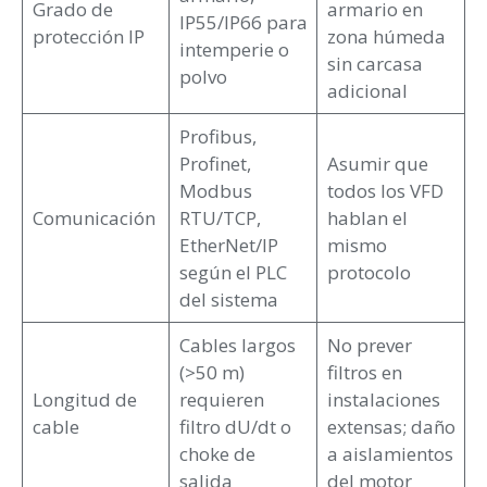
Grado de
armario en
IP55/IP66 para
protección IP
zona húmeda
intemperie o
sin carcasa
polvo
adicional
Profibus,
Profinet,
Asumir que
Modbus
todos los VFD
Comunicación
RTU/TCP,
hablan el
EtherNet/IP
mismo
según el PLC
protocolo
del sistema
Cables largos
No prever
(>50 m)
filtros en
Longitud de
requieren
instalaciones
cable
filtro dU/dt o
extensas; daño
choke de
a aislamientos
salida
del motor