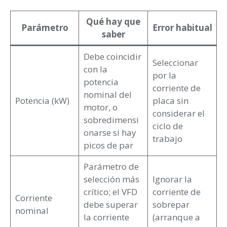
Qué hay que
Parámetro
Error habitual
saber
Debe coincidir
Seleccionar
con la
por la
potencia
corriente de
nominal del
Potencia (kW)
placa sin
motor, o
considerar el
sobredimensi
ciclo de
onarse si hay
trabajo
picos de par
Parámetro de
selección más
Ignorar la
crítico; el VFD
corriente de
Corriente
debe superar
sobrepar
nominal
la corriente
(arranque a