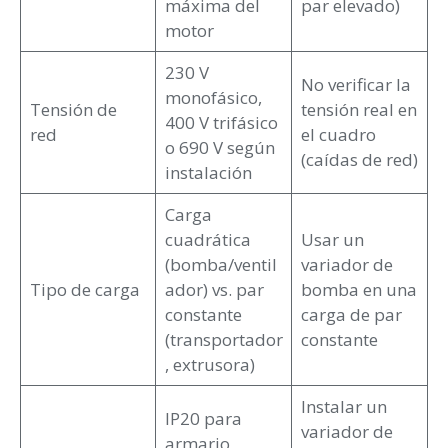
máxima del
par elevado)
motor
230 V
No verificar la
monofásico,
Tensión de
tensión real en
400 V trifásico
red
el cuadro
o 690 V según
(caídas de red)
instalación
Carga
cuadrática
Usar un
(bomba/ventil
variador de
Tipo de carga
ador) vs. par
bomba en una
constante
carga de par
(transportador
constante
, extrusora)
Instalar un
IP20 para
variador de
armario,