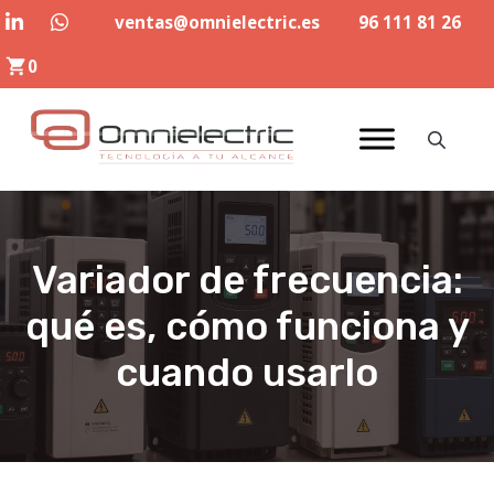
Saltar
ventas@omnielectric.es
96 111 81 26
al
0
contenido
Variador de frecuencia:
qué es, cómo funciona y
cuando usarlo