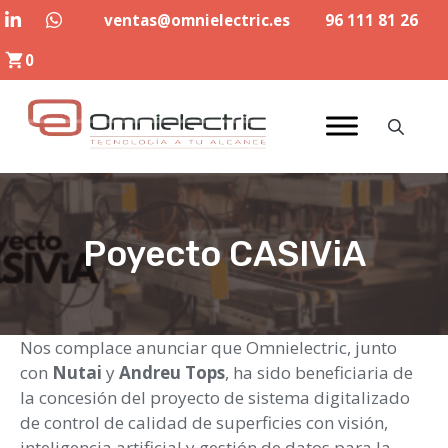
Saltar
ventas@omnielectric.es
96 111 81 26
al
0
contenido
Poyecto CASIViA
Nos complace anunciar que Omnielectric, junto
con
Nutai
y
Andreu Tops
, ha sido beneficiaria de
la concesión del proyecto de sistema digitalizado
de control de calidad de superficies con visión,
inteligencia artificial y gestión de datos para la