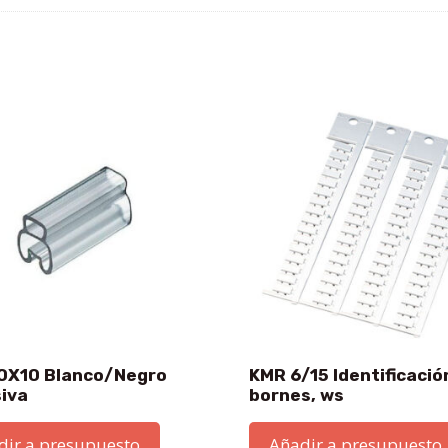
0X10 Blanco/Negro
KMR 6/15 Identificació
iva
bornes, ws
dir a presupuesto
Añadir a presupuesto