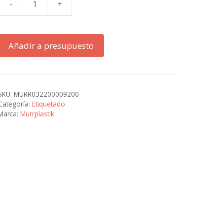
-
+
TR
32.1
Separador
Añadir a presupuesto
cantidad
SKU:
MURR032200009200
Categoría:
Etiquetado
Marca:
Murrplastik