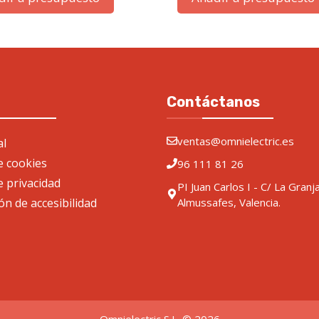
Contáctanos
ventas@omnielectric.es
al
de cookies
96 111 81 26
e privacidad
PI Juan Carlos I - C/ La Granj
ón de accesibilidad
Almussafes, Valencia.
Omnielectric S.L. © 2026