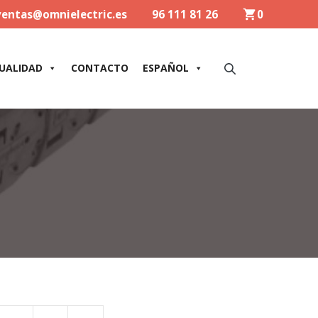
ventas@omnielectric.es
96 111 81 26
0
UALIDAD
CONTACTO
ESPAÑOL