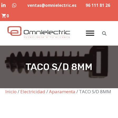
Saltar
ventas@omnielectric.es
96 111 81 26
al
0
contenido
TACO S/D 8MM
Inicio
/
Electricidad
/
Aparamenta
/ TACO S/D 8MM