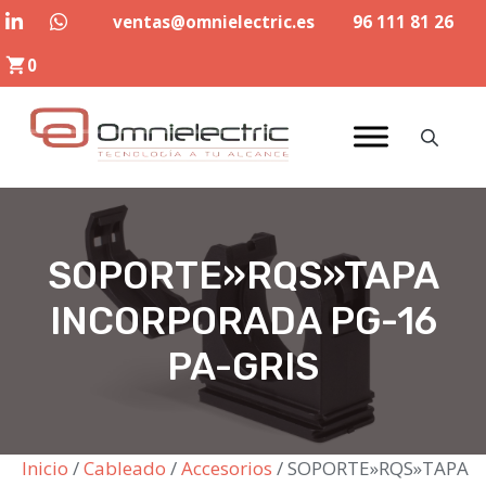
Saltar
ventas@omnielectric.es
96 111 81 26
al
0
contenido
SOPORTE»RQS»TAPA
INCORPORADA PG-16
PA-GRIS
Inicio
/
Cableado
/
Accesorios
/ SOPORTE»RQS»TAPA