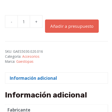
-
+
SOPORTE"RQS"TAPA
Añadir a presupuesto
INCORPORADA
PG-
16
PA-
SKU:
GAES5030.020.016
GRIS
Categoría:
Accesorios
cantidad
Marca:
Gaestopas
Información adicional
Información adicional
Fabricante