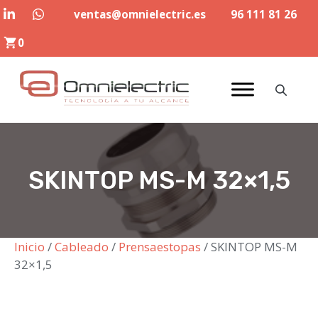
Saltar
ventas@omnielectric.es
96 111 81 26
al
0
contenido
SKINTOP MS-M 32×1,5
Inicio
/
Cableado
/
Prensaestopas
/ SKINTOP MS-M
32×1,5