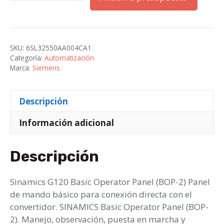
Basic
Operator
Panel
(BOP-
SKU:
6SL32550AA004CA1
2),
Categoría:
Automatización
IP55
Marca:
Siemens
/
UL
Descripción
type
12
Información adicional
cantidad
Descripción
Sinamics G120 Basic Operator Panel (BOP-2) Panel
de mando básico para conexión directa con el
convertidor. SINAMICS Basic Operator Panel (BOP-
2). Manejo, observación, puesta en marcha y