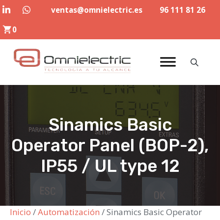
Saltar
ventas@omnielectric.es
96 111 81 26
al
0
contenido
Sinamics Basic
Operator Panel (BOP-2),
IP55 / UL type 12
Inicio
/
Automatización
/ Sinamics Basic Operator