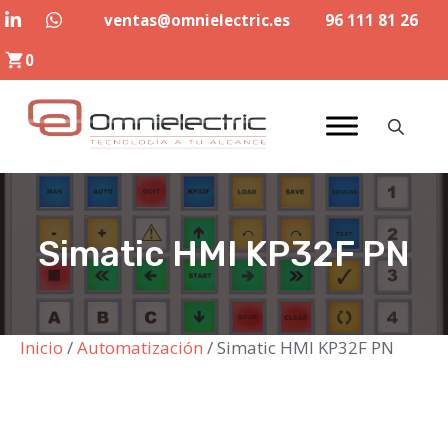
Saltar
ventas@omnielectric.es
96 111 81 26
al
0
contenido
Simatic HMI KP32F PN
Inicio
/
Automatización
/ Simatic HMI KP32F PN