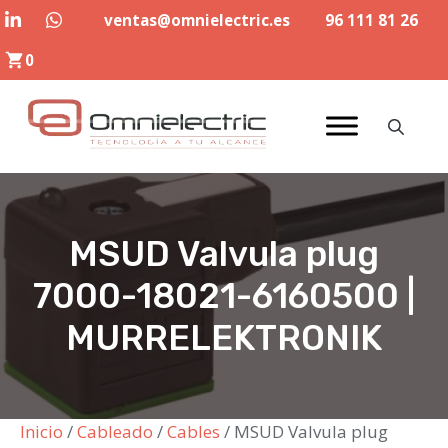
Saltar
ventas@omnielectric.es
96 111 81 26
al
0
contenido
MSUD Valvula plug
7000-18021-6160500 |
MURRELEKTRONIK
Inicio
/
Cableado
/
Cables
/ MSUD Valvula plug