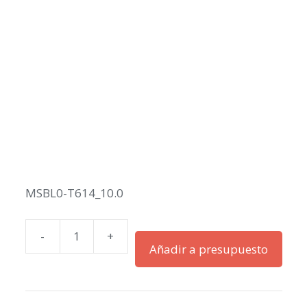
MSBL0-T614_10.0
-
+
MSBL0-
Añadir a presupuesto
T614_10.0
cantidad