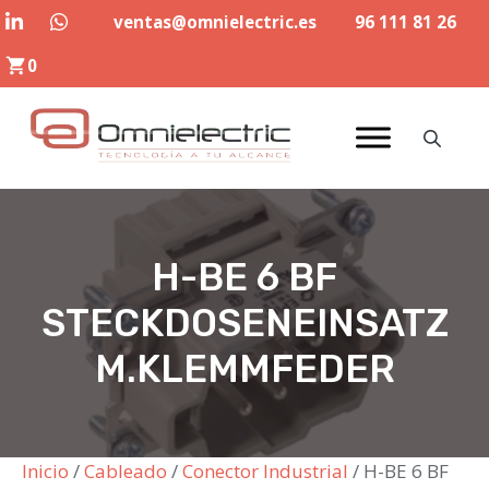
Saltar
ventas@omnielectric.es
96 111 81 26
al
0
contenido
H-BE 6 BF
STECKDOSENEINSATZ
M.KLEMMFEDER
Inicio
/
Cableado
/
Conector Industrial
/ H-BE 6 BF