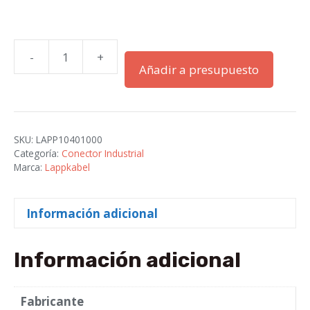
-
+
H-
Añadir a presupuesto
BE
6
BF
STECKDOSENEINSATZ
SKU:
LAPP10401000
M.KLEMMFEDER
Categoría:
Conector Industrial
cantidad
Marca:
Lappkabel
Información adicional
Información adicional
Fabricante