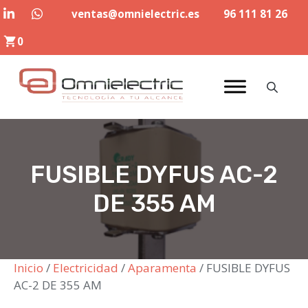
Saltar
ventas@omnielectric.es
96 111 81 26
al
0
contenido
FUSIBLE DYFUS AC-2
DE 355 AM
Inicio
/
Electricidad
/
Aparamenta
/ FUSIBLE DYFUS
AC-2 DE 355 AM