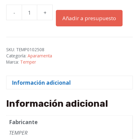
-
+
FUSIBLE
Añadir a presupuesto
DYFUS
AC-
2
DE
SKU:
TEMP0102508
355
Categoría:
Aparamenta
AM
Marca:
Temper
cantidad
Información adicional
Información adicional
Fabricante
TEMPER