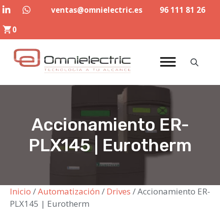
Saltar
ventas@omnielectric.es
96 111 81 26
al
0
contenido
Accionamiento ER-
PLX145 | Eurotherm
Inicio
/
Automatización
/
Drives
/ Accionamiento ER-
PLX145 | Eurotherm