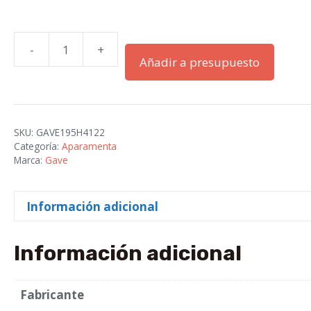
-
+
FRECUENCIMETROS
Añadir a presupuesto
72X72
45-
65HZ
230VAC
SKU:
GAVE195H4122
cantidad
Categoría:
Aparamenta
Marca:
Gave
Información adicional
Información adicional
Fabricante