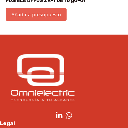
FUSIBLE DYFUS ZR-1 DE 16 gG-GI
Añadir a presupuesto
Legal