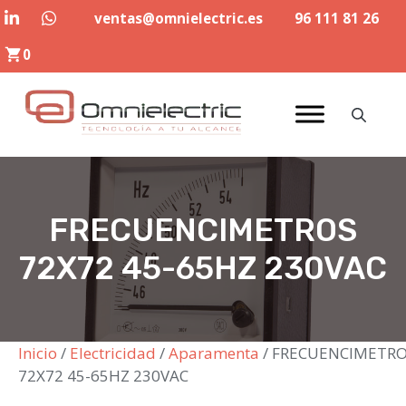
Saltar
ventas@omnielectric.es
96 111 81 26
al
0
contenido
FRECUENCIMETROS
72X72 45-65HZ 230VAC
Inicio
/
Electricidad
/
Aparamenta
/ FRECUENCIMETR
72X72 45-65HZ 230VAC