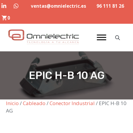
Saltar
ventas@omnielectric.es
96 111 81 26
al
0
contenido
EPIC H-B 10 AG
Inicio
/
Cableado
/
Conector Industrial
/ EPIC H-B 10
AG