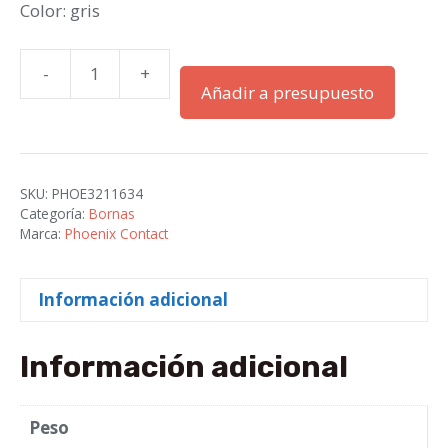
Color: gris
-
+
D-
Añadir a presupuesto
PTTB
2,5
/
Tapa
SKU:
PHOE3211634
final
Categoría:
Bornas
cantidad
Marca:
Phoenix Contact
Información adicional
Información adicional
Peso