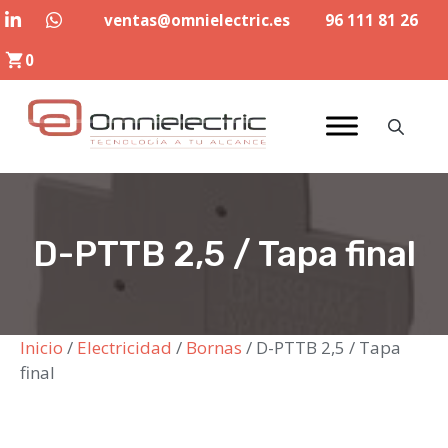
Saltar
ventas@omnielectric.es
96 111 81 26
al
0
contenido
D-PTTB 2,5 / Tapa final
Inicio
/
Electricidad
/
Bornas
/ D-PTTB 2,5 / Tapa
final