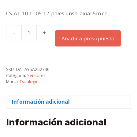
CS-A1-10-U-05 12-poles unsh. axial 5m co
-
+
CS-
Añadir a presupuesto
A1-
10-
U-
05
SKU:
DATA95A252730
=
Categoría:
Sensores
M12
Marca:
Datalogic
12-
p
Información adicional
axial
5m
cantidad
Información adicional