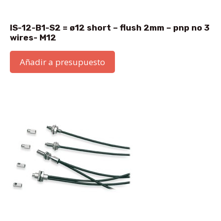
IS-12-B1-S2 = ø12 short – flush 2mm – pnp no 3
wires- M12
Añadir a presupuesto