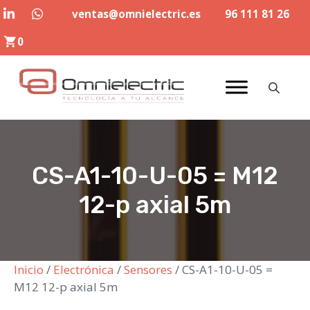
Saltar
ventas@omnielectric.es
96 111 81 26
al
0
contenido
CS-A1-10-U-05 = M12
12-p axial 5m
Inicio
/
Electrónica
/
Sensores
/ CS-A1-10-U-05 =
M12 12-p axial 5m