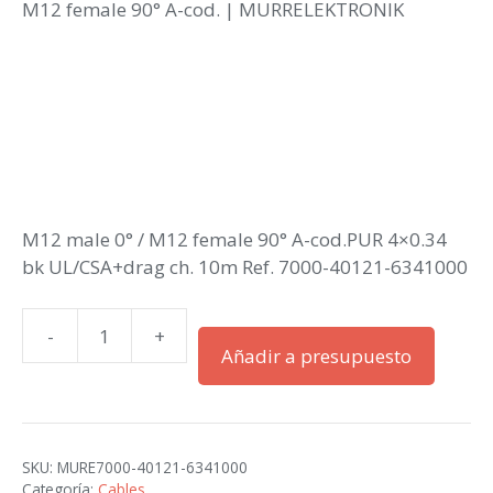
M12 female 90° A-cod. | MURRELEKTRONIK
M12 male 0° / M12 female 90° A-cod.PUR 4×0.34
bk UL/CSA+drag ch. 10m Ref. 7000-40121-6341000
-
+
Conector
Añadir a presupuesto
M12
male
0°
/
SKU:
MURE7000-40121-6341000
M12
Categoría:
Cables