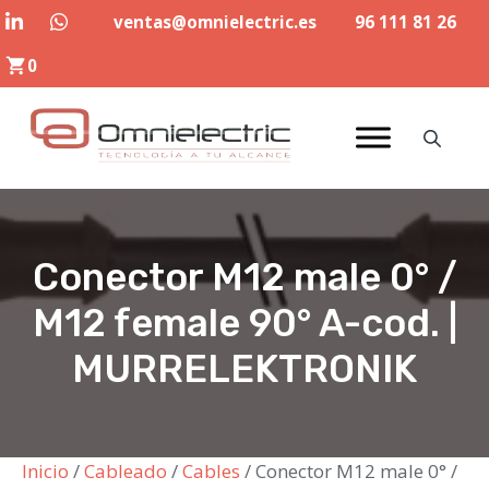
Saltar
ventas@omnielectric.es
96 111 81 26
al
0
contenido
Conector M12 male 0° /
M12 female 90° A-cod. |
MURRELEKTRONIK
Inicio
/
Cableado
/
Cables
/ Conector M12 male 0° /