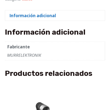
female
90°
Información adicional
A-
cod.
|
Información adicional
MURRELEKTRONIK
cantidad
Fabricante
MURRELEKTRONIK
Productos relacionados