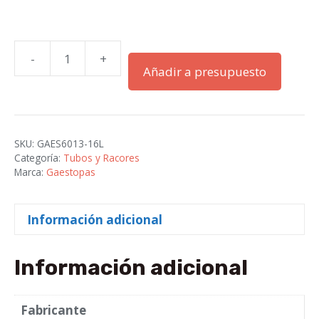
-
+
CODO
Añadir a presupuesto
SIMPLE
DE
90º
M-
SKU:
GAES6013-16L
16
Categoría:
Tubos y Racores
PARA
Marca:
Gaestopas
TUBO
DE
Información adicional
ACERO
cantidad
Información adicional
Fabricante