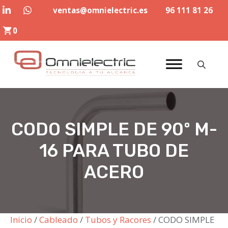
Saltar
ventas@omnielectric.es
96 111 81 26
al
0
contenido
CODO SIMPLE DE 90º M-
16 PARA TUBO DE
ACERO
Inicio
/
Cableado
/
Tubos y Racores
/ CODO SIMPLE