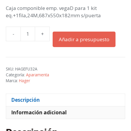
Caja componible emp. vegaD para 1 kit
eq.+1fila,24M,687x550x182mm s/puerta
-
+
CAJA
Añadir a presupuesto
VEGA
D
1F
24M+KIT
SKU:
HAGEFU32A
H=550
Categoría:
Aparamenta
cantidad
Marca:
Hager
Descripción
Información adicional