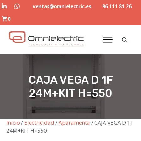
Saltar
ventas@omnielectric.es
96 111 81 26
al
0
contenido
CAJA VEGA D 1F
24M+KIT H=550
Inicio
/
Electricidad
/
Aparamenta
/ CAJA VEGA D 1F
24M+KIT H=550