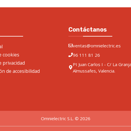
Contáctanos
ventas@omnielectric.es
al
de cookies
96 111 81 26
e privacidad
PI Juan Carlos I - C/ La Granj
ón de accesibilidad
Almussafes, Valencia.
Omnielectric S.L. © 2026