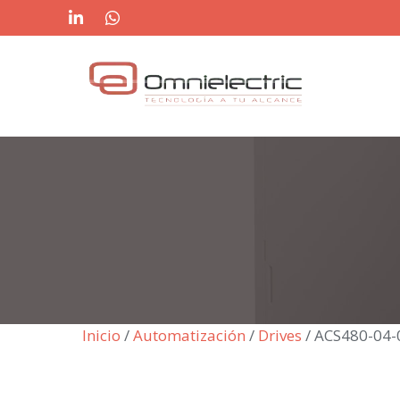
Saltar
al
contenido
Inicio
/
Automatización
/
Drives
/ ACS480-04-