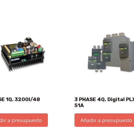
SE 1Q. 3200I/48
3 PHASE 4Q. Digital P
51A
dir a presupuesto
Añadir a presupuesto