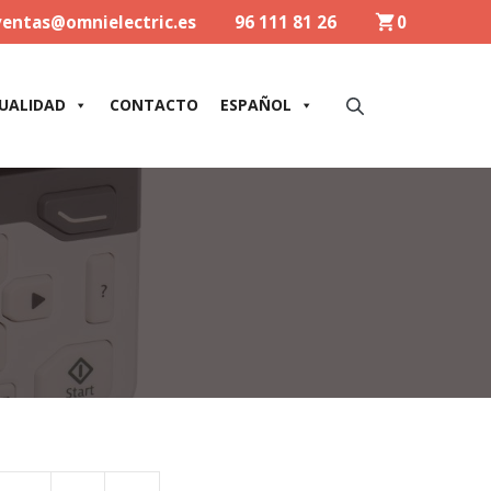
ventas@omnielectric.es
96 111 81 26
0
UALIDAD
CONTACTO
ESPAÑOL