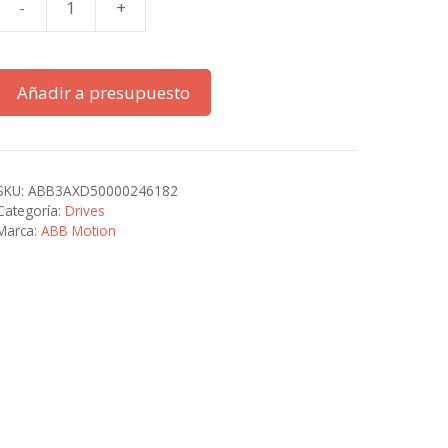
-
+
ACS480-
04-
09A8-
Añadir a presupuesto
1
cantidad
SKU:
ABB3AXD50000246182
Categoría:
Drives
Marca:
ABB Motion