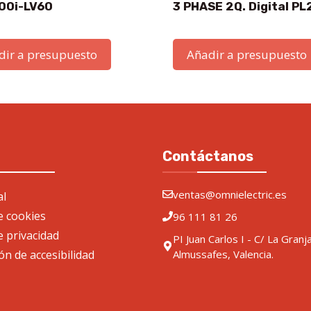
00i-LV60
3 PHASE 2Q. Digital PL
dir a presupuesto
Añadir a presupuesto
Contáctanos
ventas@omnielectric.es
al
de cookies
96 111 81 26
e privacidad
PI Juan Carlos I - C/ La Granj
ón de accesibilidad
Almussafes, Valencia.