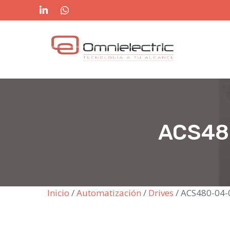
Saltar
al
contenido
ACS48
Inicio
/
Automatización
/
Drives
/ ACS480-04