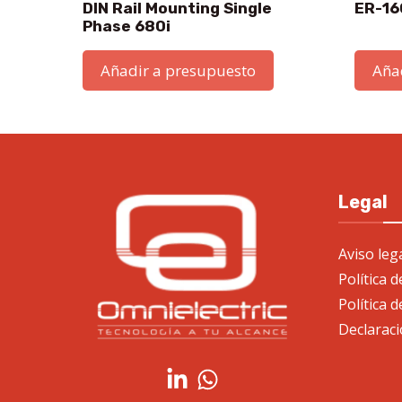
DIN Rail Mounting Single
ER-16
Phase 680i
Añadir a presupuesto
Aña
Legal
Aviso leg
Política 
Política d
Declaraci