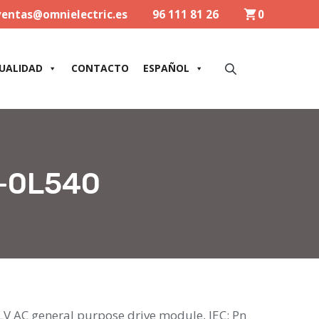
ventas@omnielectric.es
96 111 81 26
0
UALIDAD
CONTACTO
ESPAÑOL
+0L540
LV AC general purpose drive module, IEC: Pn