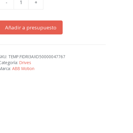
-
+
ACS480-
04-
04A1-
Añadir a presupuesto
4
cantidad
SKU:
TEMP.FIDRI3AXD50000047767
Categoría:
Drives
Marca:
ABB Motion