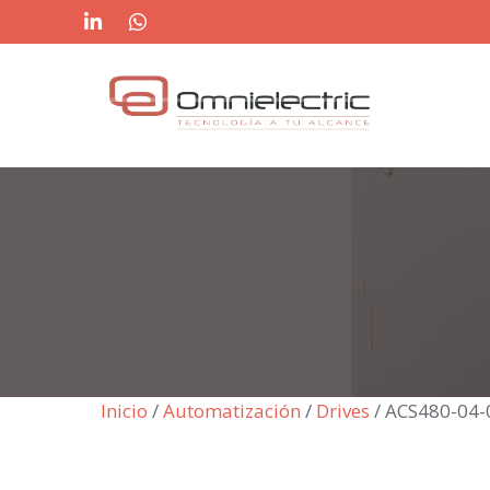
Saltar
al
contenido
Inicio
/
Automatización
/
Drives
/ ACS480-04-