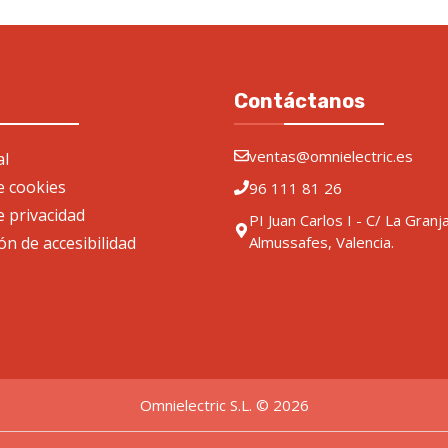
Contáctanos
ventas@omnielectric.es
al
de cookies
96 111 81 26
e privacidad
PI Juan Carlos I - C/ La Granj
ón de accesibilidad
Almussafes, Valencia.
Omnielectric S.L. © 2026