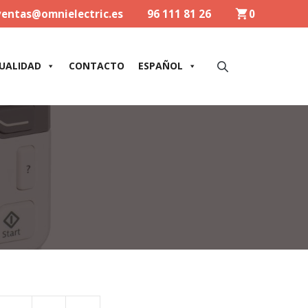
ventas@omnielectric.es
96 111 81 26
0
UALIDAD
CONTACTO
ESPAÑOL