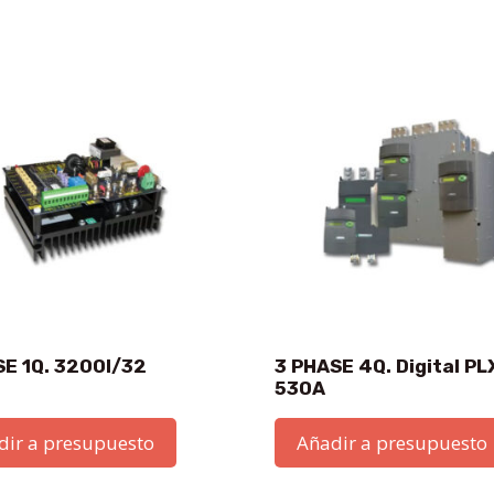
SE 1Q. 3200I/32
3 PHASE 4Q. Digital P
530A
dir a presupuesto
Añadir a presupuesto