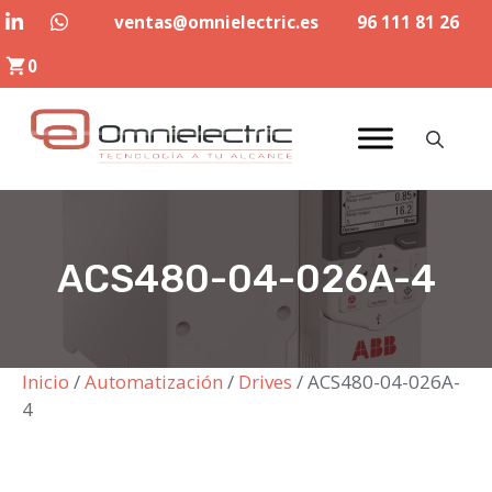
Saltar
ventas@omnielectric.es
96 111 81 26
al
0
contenido
ACS480-04-026A-4
Inicio
/
Automatización
/
Drives
/ ACS480-04-026A-
4