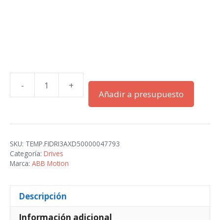
-
+
ACS480-
Añadir a presupuesto
04-
026A-
4
cantidad
SKU:
TEMP.FIDRI3AXD50000047793
Categoría:
Drives
Marca:
ABB Motion
Descripción
Información adicional