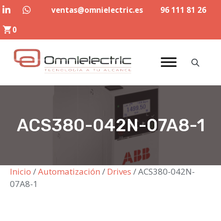
Saltar
ventas@omnielectric.es
96 111 81 26
al
0
contenido
ACS380-042N-07A8-1
Inicio
/
Automatización
/
Drives
/ ACS380-042N-
07A8-1