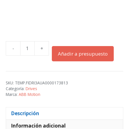
-
+
ACS380-
Añadir a presupuesto
042N-
07A8-
1
cantidad
SKU:
TEMP.FIDRI3AUA0000173813
Categoría:
Drives
Marca:
ABB Motion
Descripción
Información adicional