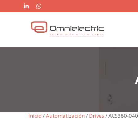
Saltar
al
contenido
Inicio
/
Automatización
/
Drives
/ ACS380-040