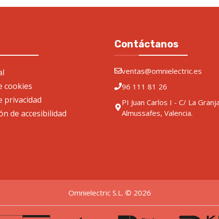
Contáctanos
ventas@omnielectric.es
al
de cookies
96 111 81 26
e privacidad
PI Juan Carlos I - C/ La Granj
ón de accesibilidad
Almussafes, Valencia.
Omnielectric S.L. © 2026