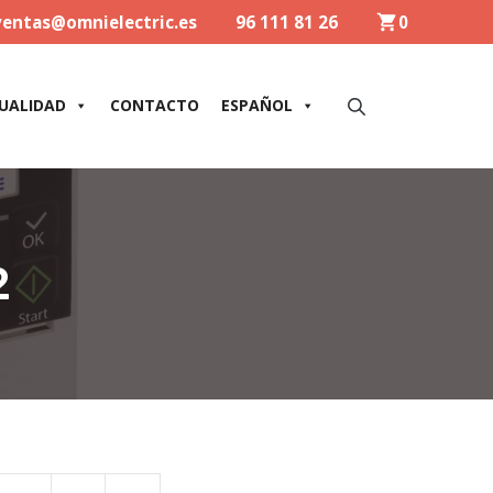
ventas@omnielectric.es
96 111 81 26
0
UALIDAD
CONTACTO
ESPAÑOL
2