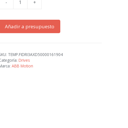
-
+
ACS380-
040S-
09A8-
Añadir a presupuesto
2
cantidad
SKU:
TEMP.FIDRI3AXD50000161904
Categoría:
Drives
Marca:
ABB Motion