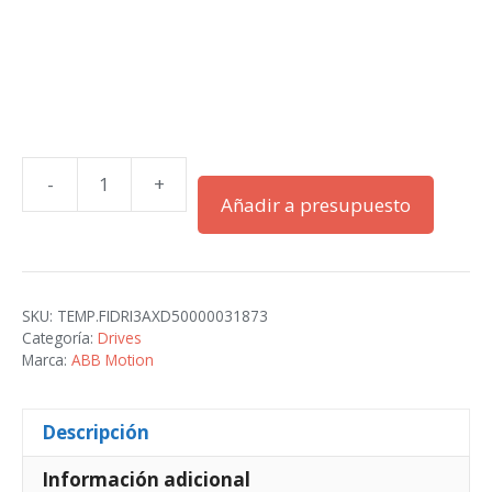
-
+
ACS380-
Añadir a presupuesto
040S-
03A7-
1
cantidad
SKU:
TEMP.FIDRI3AXD50000031873
Categoría:
Drives
Marca:
ABB Motion
Descripción
Información adicional