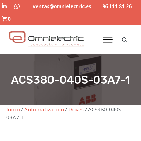
Saltar
ventas@omnielectric.es
96 111 81 26
al
0
contenido
ACS380-040S-03A7-1
Inicio
/
Automatización
/
Drives
/ ACS380-040S-
03A7-1