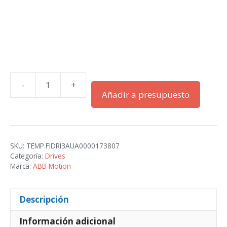
-
+
ACS380-
Añadir a presupuesto
040N-
12A2-
1
cantidad
SKU:
TEMP.FIDRI3AUA0000173807
Categoría:
Drives
Marca:
ABB Motion
Descripción
Información adicional