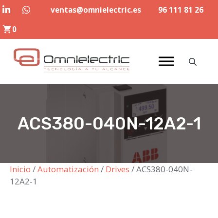
Saltar
ventas@omnielectric.es
96 111 81 26
al
0
contenido
ACS380-040N-12A2-1
Inicio
/
Automatización
/
Drives
/ ACS380-040N-
12A2-1