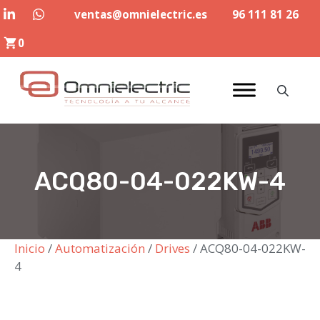
Saltar
ventas@omnielectric.es
96 111 81 26
al
0
contenido
ACQ80-04-022KW-4
Inicio
/
Automatización
/
Drives
/ ACQ80-04-022KW-
4