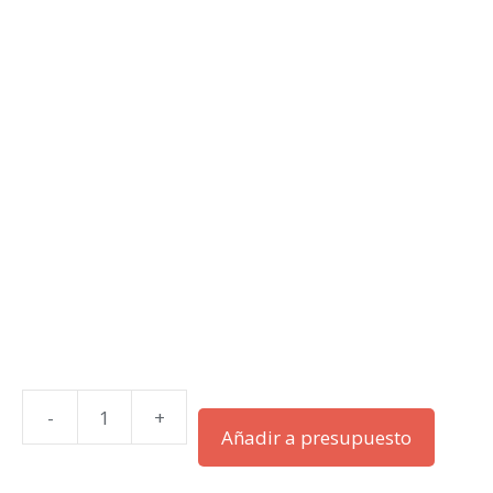
-
+
ACQ80-
Añadir a presupuesto
04-
022KW-