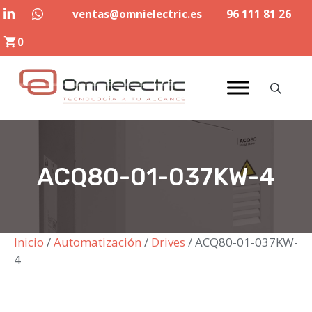
Saltar
ventas@omnielectric.es
96 111 81 26
al
0
contenido
ACQ80-01-037KW-4
Inicio
/
Automatización
/
Drives
/ ACQ80-01-037KW-
4