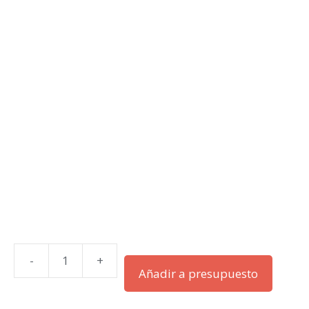
-
+
ACQ80-
Añadir a presupuesto
01-
037KW-