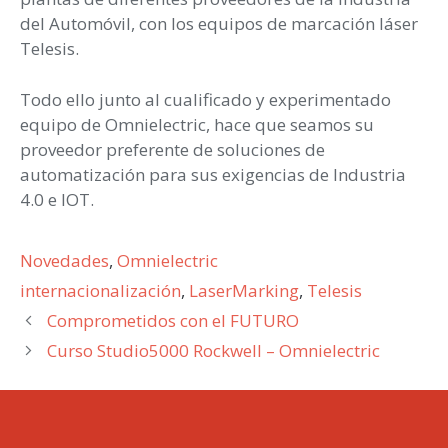
del Automóvil, con los equipos de marcación láser
Telesis.
Todo ello junto al cualificado y experimentado
equipo de Omnielectric, hace que seamos su
proveedor preferente de soluciones de
automatización para sus exigencias de Industria
4.0 e IOT.
Categorías
Novedades
,
Omnielectric
Etiquetas
internacionalización
,
LaserMarking
,
Telesis
Comprometidos con el FUTURO
Curso Studio5000 Rockwell – Omnielectric